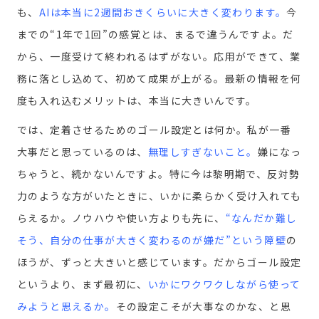
も、
AIは本当に2週間おきくらいに大きく変わります
。
今
までの“1年で1回”の感覚とは、まるで違うんですよ。だ
から、一度受けて終われるはずがない。応用ができて、業
務に落とし込めて、初めて成果が上がる。最新の情報を何
度も入れ込むメリットは、本当に大きいんです。
では、定着させるためのゴール設定とは何か。私が一番
大事だと思っているのは、
無理しすぎないこと
。
嫌になっ
ちゃうと、続かないんですよ。特に今は黎明期で、反対勢
力のような方がいたときに、いかに柔らかく受け入れても
らえるか。ノウハウや使い方よりも先に、
“なんだか難し
そう、自分の仕事が大きく変わるのが嫌だ”という障壁
の
ほうが、ずっと大きいと感じています。だからゴール設定
というより、まず最初に、
いかにワクワクしながら使って
みようと思えるか
。
その設定こそが大事なのかな、と思