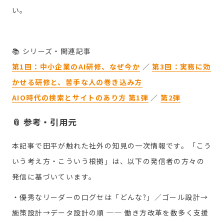
い。
📚 シリーズ・関連記事
第1回：中小企業のAI研修、なぜ今か
／
第3回：実務に効
かせる研修と、苦手な人の巻き込み方
AIO時代の検索とサイトのあり方 第1弾
／
第2弾
📎 参考・引用元
本記事で田平が触れた社外の知見の一次情報です。「こう
いう考え方・こういう根拠」は、以下の発信者の方々の
発信に基づいています。
・優秀なリーダーの口グセは「どんな?」／ゴール設計→
施策設計→データ設計の順 ── 働き方改革を数多く支援