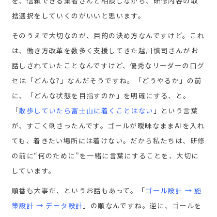
を、信頼できる業者さんと相談しながら、研修内容の取
捨選択をしていくのがいいと思います。
そのうえで大切なのが、目的の決め方なんですけど。これ
は、働き方改革を数多く支援してきた越川慎司さんがお
話しされていたことなんですけど、優秀なリーダーの口グ
セは
「どんな?」
なんだそうですね。「どうやるか」の前
に、「どんな状態を目指すのか」を明確にする、と。
「
散歩していたら富士山に着くことはない
」
という言葉
が、すごく刺さったんです。ゴールが曖昧なままAIを入れ
ても、着きたい場所には着けない。だから私たちは、研修
の前に“何のために”を一緒に言葉にすることを、大切に
しています。
順番も大事だ、というお話もあって。
「
ゴール設計 → 施
策設計 → データ設計
」
の順なんですね。逆に、ゴールを