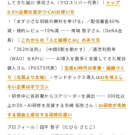
してきた
越川 慎司さん（クロスリバー代表）
｜
トップ
0.5%企業の差がつくAIの使い方
・「まず小さな初戦の勝利を挙げる」／配信審査60%
減・規約レビュー70%減 ──
南場 智子さん（DeNA会
長）
｜
これからの「人と組織とAI」のあり方
・「262の法則」（中間6割を動かす）／週次利用率
（WAU）をKPIに ── AI導入を数多く支援してきた
梶谷
健人さん（POSTS代表）
｜
生成AI時代の事業・組織づく
り（北風より太陽）
・サンドボックス導入は
AIを導入し
ない企業はオワコン
・研修中に各部署からコアリーダーを選出 ── 300社以
上のDX・AI研修を支援する
矢嶋 拓弥さん
｜
AI研修が失敗
する理由と成功する研修の違い
プロフィール｜田平 智子（たびら さとこ）