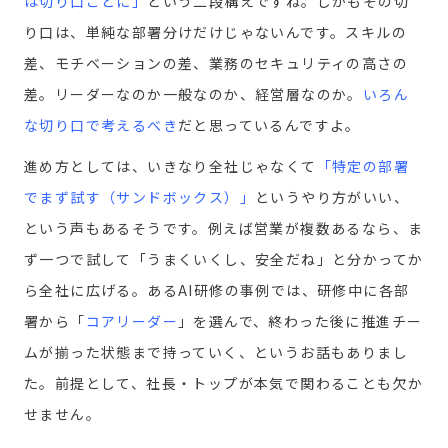
は切り口ごとに」
という二段構えですね。しかもその切
り口は、単純な部署分けだけじゃないんです。スキルの
差、モチベーションの差、業務のセキュリティの高さの
差。リーダーなのか一般なのか、経営層なのか。
いろん
な切り口で考えるべき
だと思っているんですよ。
進め方としては、いきなり全社じゃなくて
「特定の部署
でまず試す（サンドボックス）」
というやり方がいい、
という声もあるそうです。例えば営業が複数あるなら、ま
ず一つで試して「うまくいくし、安全だね」と分かってか
ら全社に広げる。あるAI研修の事例では、研修中に各部
署から
「
コアリーダー
」
を選んで、終わった後に推進チー
ムが揃った状態まで持っていく、というお話もありまし
た。前提として、社長・トップが本気で関わることも欠か
せません。