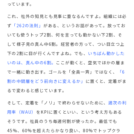
っています。
これ、社外の知見とも見事に重なるんですよ。組織には必
ず
「262の法則」
がある、というお話があって。放ってお
いても使うトップ2割、何を言っても動かない下2割、そ
して様子見の真ん中6割。経営者の方って、つい目立つ上
下の2割に目が行くんですよね。でも、
いちばん動かした
いのは、真ん中の6割
。
ここが動くと、空気でほかの層ま
で一緒に動き出す。ゴールを「全員一斉」ではなく、
「6
割の中間層をどう前向きに変えるか」
に置くと、定着がま
るで変わると感じています。
そして、定着を「ノリ」で終わらせないために、
週次の利
用率（WAU）
をKPIに置くといい、という考え方もある
そうです。社員のうち毎週何割が使ったか。最低でも
45%、60%を超えたらかなり良い、80%でトップクラ