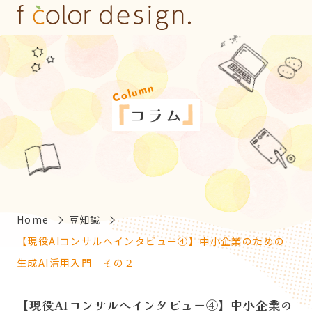
Column
コ
ラ
ム
Home
豆知識
【現役AIコンサルへインタビュー④】中小企業のための
生成AI活用入門｜その２
【現役AIコンサルへインタビュー④】中小企業の