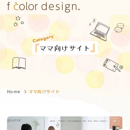
Category
マ
マ
向
け
サ
イ
ト
Home
ママ向けサイト