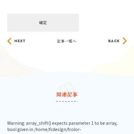
NEXT
記事一覧へ
BACK
関連記事
Warning
: array_shift() expects parameter 1 to be array,
bool given in
/home/fcdesign/fcolor-